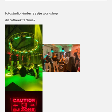
CONTACT
Contact
fotostudio kinderfeestje workshop
Het
Team
discotheek techniek
Info