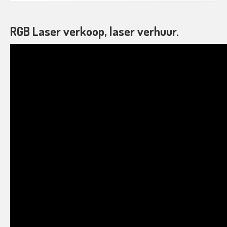
CONTACT
Contact
RGB Laser verkoop, laser verhuur.
Het
Team
Info