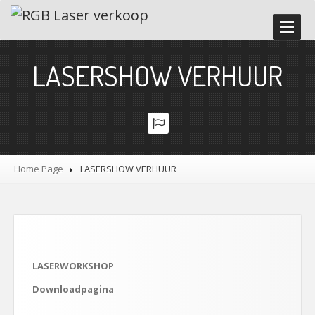
HOME
LASERSHOW VERHUUR
ONZE
DIENSTEN
LASERWORKSHOP
LASERSHOW
VERHUUR
Promoter
en Tester
Home Page
LASERSHOW
VERHUUR
Demostudio
Time
code lasershow
Accessoires
Veiligheidsvoorschriften
LASERWORKSHOP
GALERIJ
Downloadpagina
NIEUWS