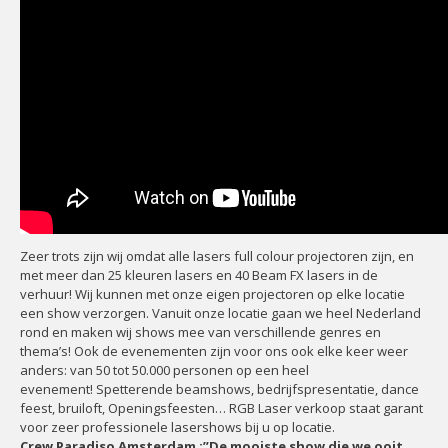
Zeer trots zijn wij omdat alle lasers full colour projectoren zijn, en
met meer dan 25 kleuren lasers en 40 Beam FX lasers in de
verhuur! Wij kunnen met onze eigen projectoren op elke locatie
een show verzorgen. Vanuit onze locatie gaan we heel Nederland
rond en maken wij shows mee van verschillende genres en
thema’s! Ook de evenementen zijn voor ons ook elke keer weer
anders: van 50 tot 50.000 personen op een heel
evenement! Spetterende beamshows, bedrijfspresentatie, dance
feest, bruiloft, Openingsfeesten… RGB Laser verkoop staat garant
voor zeer professionele lasershows bij u op locatie.
Crew Paradiso Amsterdam :”De mooiste show die we ooit