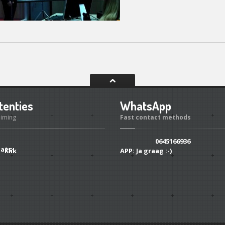
tenties
WhatsApp
uiming
Fast contact methods
0645166936
Klik
APP:
Ja graag :-)