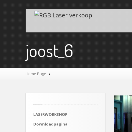
joost_6
Home Page
LASERWORKSHOP
Downloadpagina