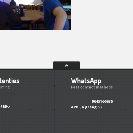
tenties
WhatsApp
uiming
Fast contact methods
0645166936
Klik
APP:
Ja graag :-)