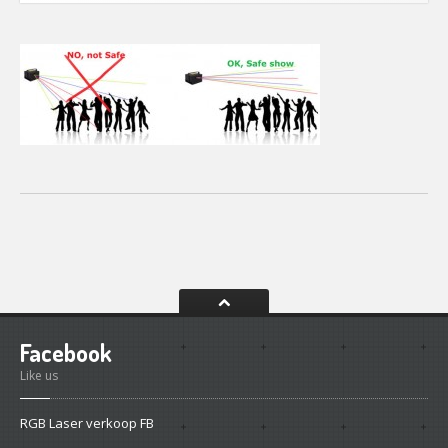
CONTACT
Contact
Het
Team
Info
Facebook
Like us
RGB Laser verkoop FB