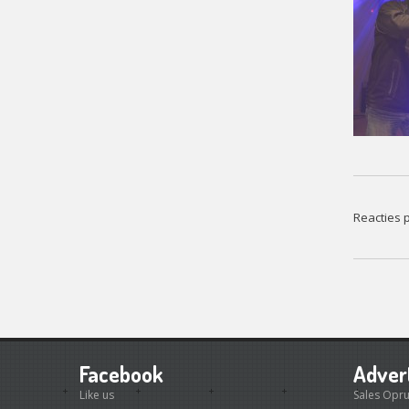
Reacties p
Facebook
Adver
Like us
Sales Opr