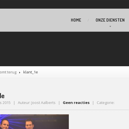
HOME
ONZE
DIENSTEN
komt terug
klant_1e
1e
s 2015 | Auteur: Joost Aalberts |
Geen reacties
| Categorie: