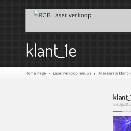
klant_1e
Home Page
Laserverkoop nieuws
Allereerste klant 
klant_
3 augustu