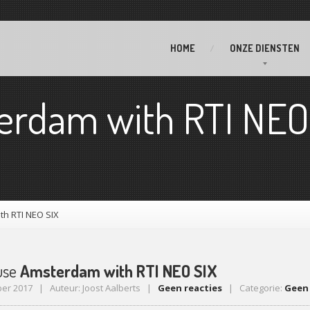
HOME
ONZE
DIENSTEN
erdam with RTI NEO
h RTI NEO SIX
use
Amsterdam with RTI NEO SIX
er 2017 | Auteur: Joost Aalberts |
Geen reacties
| Categorie:
Geen