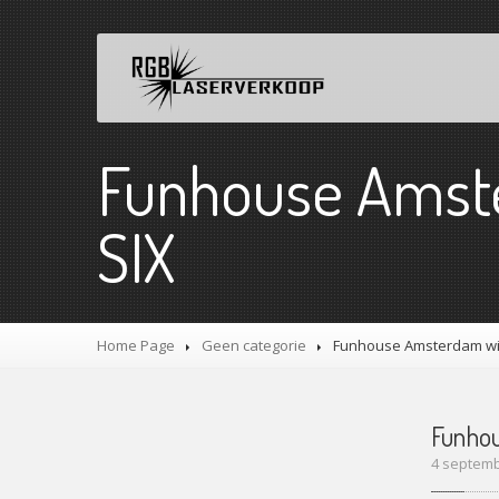
Funhouse Amst
SIX
Home Page
Geen categorie
Funhouse
Amsterdam wit
Funho
4 septemb