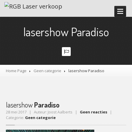
HOME
lasershow Paradiso
ONZE
DIENSTEN
LASERWORKSHOP
LASERSHOW
VERHUUR
Promoter
en Tester
Home Page
Geen categorie
lasershow
Paradiso
Demostudio
Time
code lasershow
Accessoires
Veiligheidsvoorschriften
lasershow
Paradiso
28 mei 2017 | Auteur: Joost Aalberts |
Geen reacties
|
GALERIJ
Categorie:
Geen categorie
NIEUWS