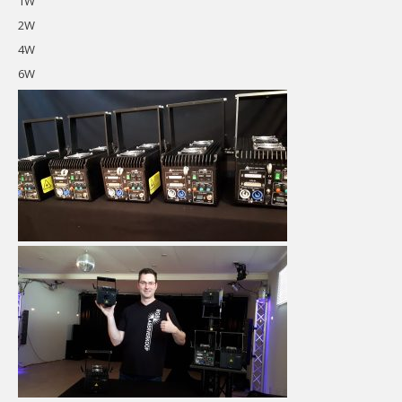
1W
CONTACT
2W
Contact
4W
Het
Team
6W
Info