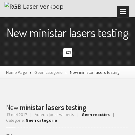
HOME
New ministar lasers testing
ONZE
DIENSTEN
LASERWORKSHOP
LASERSHOW
VERHUUR
Promoter
en Tester
Home Page
Geen categorie
New
ministar lasers testing
Demostudio
Time
code lasershow
Accessoires
Veiligheidsvoorschriften
New
ministar lasers testing
13 mei 2017 | Auteur: Joost Aalberts |
Geen reacties
|
GALERIJ
Categorie:
Geen categorie
NIEUWS