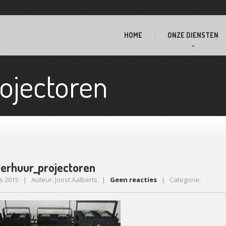
HOME
ONZE
DIENSTEN
ojectoren
verhuur_projectoren
s 2015 | Auteur: Joost Aalberts |
Geen reacties
| Categorie: