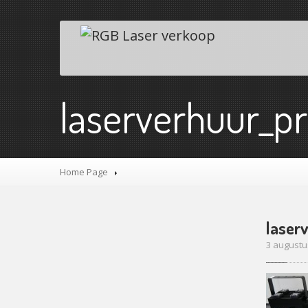
laserverhuur_pr
Home Page
laser
3 augustu