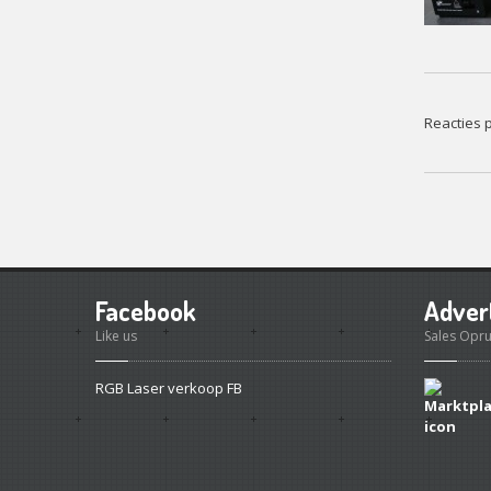
Reacties p
Facebook
Adver
Like us
Sales Opr
RGB Laser verkoop FB