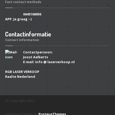
Fast contact methods
0645166936
APP:
Ja graag :-)
Contactinformatie
Contact information
Contactpersoon:
Joost Aalberts
E-mail: info @ laserverkoop.nl
RGB LASER VERKOOP
Raalte Nederland
© Copyright 2013
Carpress Theme by
ProteusThemes