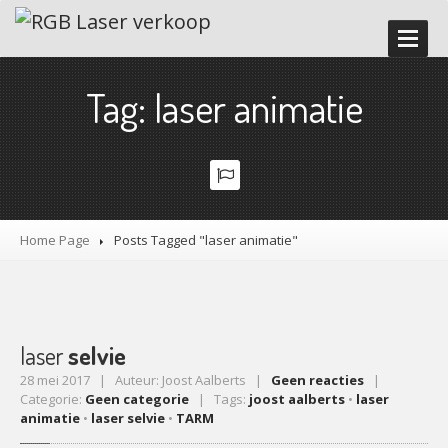
HOME
Tag: laser animatie
ONZE
DIENSTEN
LASERWORKSHOP
LASERSHOW
VERHUUR
Promoter
en Tester
Home Page
Posts Tagged "laser animatie"
Demostudio
Time
code lasershow
Accessoires
Veiligheidsvoorschriften
laser
selvie
28 mei 2017 | Auteur: Joost Aalberts |
Geen reacties
|
GALERIJ
Categorie:
Geen categorie
| Tags:
joost aalberts
•
laser
animatie
•
laser selvie
•
TARM
NIEUWS