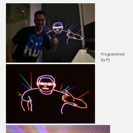
CONTACT
Contact
Het
Team
Info
Programmed
by PJ