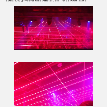
lasershow @ wester unie Amsterdam met 32 rode lasers
CONTACT
Contact
Het
Team
Info