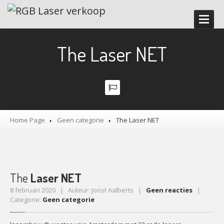
HOME
The Laser NET
ONZE
DIENSTEN
LASERWORKSHOP
LASERSHOW
VERHUUR
Promoter
en Tester
Home Page
Geen categorie
The
Laser NET
Demostudio
Time
code lasershow
Accessoires
Veiligheidsvoorschriften
The
Laser NET
8 februari 2020 | Auteur: Joost Aalberts |
Geen reacties
|
GALERIJ
Categorie:
Geen categorie
NIEUWS