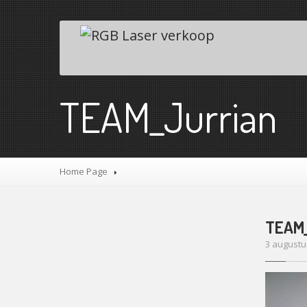
TEAM_Jurrian
Home Page
TEAM_
3 augustu